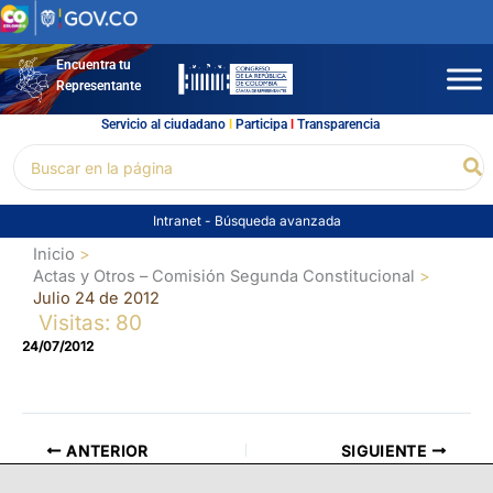
Ir
al
contenido
Encuentra tu
Representante
Servicio al ciudadano
l
Participa
l
Transparencia
Buscar
Bu
por:
Intranet
-
Búsqueda avanzada
Inicio
Actas y Otros – Comisión Segunda Constitucional
Julio 24 de 2012
Visitas: 80
24/07/2012
ANTERIOR
SIGUIENTE