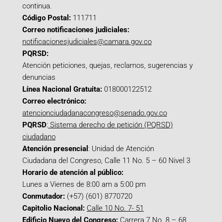
continua.
Código Postal:
111711
Correo notificaciones judiciales:
notificacionesjudiciales@camara.gov.co
PQRSD:
Atención peticiones, quejas, reclamos, sugerencias y
denuncias
Línea Nacional Gratuita:
018000122512
Correo electrónico:
atencionciudadanacongreso@senado.gov.co
PQRSD
:
Sistema derecho de petición (PQRSD)
ciudadano
Atención presencial
: Unidad de Atención
Ciudadana del Congreso, Calle 11 No. 5 – 60 Nivel 3
Horario de atención al público:
Lunes a Viernes de 8:00 am a 5:00 pm
Conmutador:
(+57) (601) 8770720
Capitolio Nacional:
Calle 10 No. 7- 51
Edificio Nuevo del Congreso:
Carrera 7 No. 8 – 68