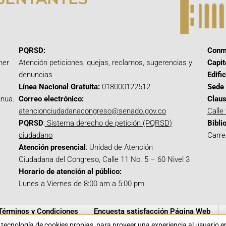
PQRSD:
Conm
mer
Atención peticiones, quejas, reclamos, sugerencias y
Capit
denuncias
Edifi
Línea Nacional Gratuita:
018000122512
Sede 
inua.
Correo electrónico:
Claus
atencionciudadanacongreso@senado.gov.co
Calle
PQRSD
:
Sistema derecho de petición (PQRSD)
Bibli
ciudadano
Carre
Atención presencial
: Unidad de Atención
Ciudadana del Congreso, Calle 11 No. 5 – 60 Nivel 3
Horario de atención al público:
Lunes a Viernes de 8:00 am a 5:00 pm
Términos y Condiciones
Encuesta satisfacción Página Web
a tecnología de cookies propias para proveer una experiencia al usuario 