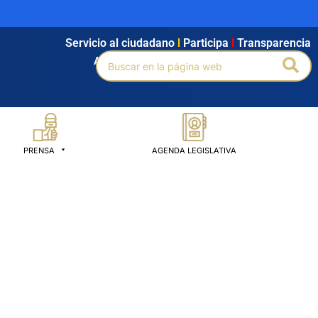
Servicio al ciudadano
l
Participa
l
Transparencia
Buscar
Bus
Agendamiento
l
Intranet
l
Búsqueda avanzada
por:
PRENSA
AGENDA LEGISLATIVA