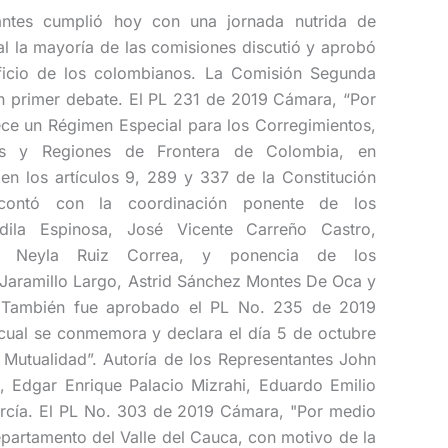
ntes cumplió hoy con una jornada nutrida de
cual la mayoría de las comisiones discutió y aprobó
ficio de los colombianos. La Comisión Segunda
en primer debate. El PL 231 de 2019 Cámara, “Por
ece un Régimen Especial para los Corregimientos,
tos y Regiones de Frontera de Colombia, en
 en los artículos 9, 289 y 337 de la Constitución
ue contó con la coordinación ponente de los
rdila Espinosa, José Vicente Carreño Castro,
, Neyla Ruiz Correa, y ponencia de los
Jaramillo Largo, Astrid Sánchez Montes De Oca y
o. También fue aprobado el PL No. 235 de 2019
cual se conmemora y declara el día 5 de octubre
 Mutualidad”. Autoría de los Representantes John
, Edgar Enrique Palacio Mizrahi, Eduardo Emilio
rcía. El PL No. 303 de 2019 Cámara, "Por medio
epartamento del Valle del Cauca, con motivo de la