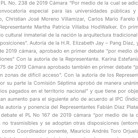
El PL No. 238 de 2019 Cámara “Por medio de la cual se adici
nvocatoria especial para las universidades públicas y 
, Christian José Moreno Villamizar, Carlos Mario Farelo
a Representante Martha Patricia Villalba HodWalker. En p
cultural inmaterial de la nación la arquitectura tradiciona
sposiciones”. Autoría de la H.R. Elizabeth Jay – Pang Díaz
 de 2019 cámara, aprobado en primer debate “por medio del 
iones” Con la autoría de la Representante. Karina Estefan
275 de 2019 Cámara aprobado también en primer debate “por
 en zonas de difícil acceso”. Con la autoría de los Represe
 Por su parte la Comisión Séptima aprobó de manera unán
ios pagados en el territorio nacional” y que tiene por ob
an aumento para el siguiente año de acuerdo al IPC (Índi
n la autoría y ponencia del Representantes Fabián Diaz Pla
 debate el PL No 167 de 2019 cámara “por medio de la 
 no trasmisibles y se adoptan otras disposiciones (entorn
como Coordinador ponente, Mauricio Andrés Toro Orjuela.