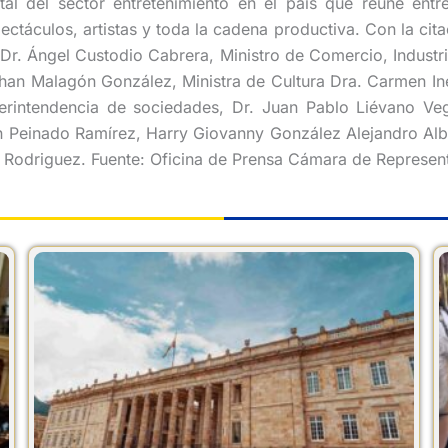
tal del sector entretenimiento en el país que reúne entre
táculos, artistas y toda la cadena productiva. Con la cita
jo Dr. Ángel Custodio Cabrera, Ministro de Comercio, Indus
nathan Malagón González, Ministra de Cultura Dra. Carmen 
rintendencia de sociedades, Dr. Juan Pablo Liévano Veg
án Peinado Ramírez, Harry Giovanny González Alejandro Al
Rodriguez. Fuente: Oficina de Prensa Cámara de Represent