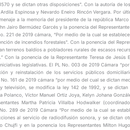
1570 y se dictan otras disposiciones". Con la autoría de l
o Ardila Espinosa y Nevardo Eneiro Rincón Vergara. Por ú
omenaje a la memoria del presidente de la república Marco 
ohn Jairo Bermúdez Garcés y la ponencia del Representante
. 221 de 2019 cámara, “Por medio de la cual se establecen
ención de incendios forestales". Con la ponencia del Repre
n terrenos baldíos a pobladores rurales de escasos recur
s.” Con la ponencia de la Representante Teresa de Jesús 
niciativas legislativas. El PL No. 003 de 2019 Cámara “por
ón y reinstalación de los servicios públicos domiciliar
No. 161 de 2019 cámara “por medio del cual se dictan medi
t y televisión, se modifica la ley 142 de 1992, y se dictan
da Polanco, Víctor Manuel Ortiz Joya, Kelyn Johana Gonzál
sentantes Martha Patricia Villalba Hodwalker (coordinad
No. 289 de 2019 Cámara “Por medio de la cual se establ
iones al servicio de radiodifusión sonora, y se dictan otr
jo Chujfi y en la ponencia los Representantes Milton Hug