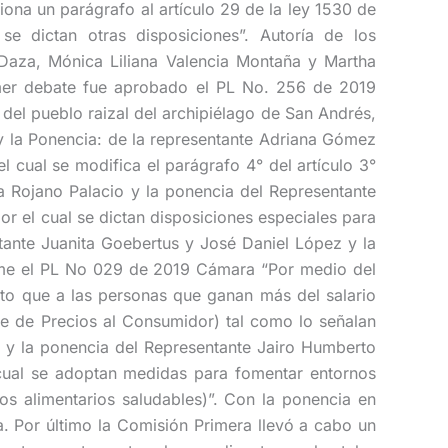
ona un parágrafo al artículo 29 de la ley 1530 de
se dictan otras disposiciones”. Autoría de los
 Daza, Mónica Liliana Valencia Montaña y Martha
rimer debate fue aprobado el PL No. 256 de 2019
l del pueblo raizal del archipiélago de San Andrés,
, y la Ponencia: de la representante Adriana Gómez
cual se modifica el parágrafo 4° del artículo 3°
ía Rojano Palacio y la ponencia del Representante
 el cual se dictan disposiciones especiales para
ntante Juanita Goebertus y José Daniel López y la
ime el PL No 029 de 2019 Cámara “Por medio del
jeto que a las personas que ganan más del salario
ce de Precios al Consumidor) tal como lo señalan
ta y la ponencia del Representante Jairo Humberto
cual se adoptan medidas para fomentar entornos
os alimentarios saludables)”. Con la ponencia en
 Por último la Comisión Primera llevó a cabo un