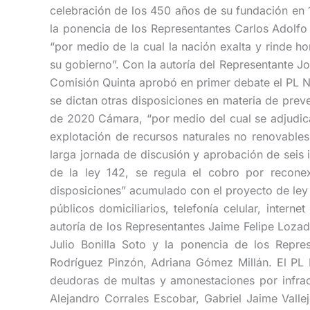
celebración de los 450 años de su fundación en 
la ponencia de los Representantes Carlos Adolf
“por medio de la cual la nación exalta y rinde h
su gobierno”. Con la autoría del Representante J
Comisión Quinta aprobó en primer debate el PL No
se dictan otras disposiciones en materia de prev
de 2020 Cámara, “por medio del cual se adjudica
explotación de recursos naturales no renovable
larga jornada de discusión y aprobación de seis i
de la ley 142, se regula el cobro por reconexi
disposiciones” acumulado con el proyecto de ley 
públicos domiciliarios, telefonía celular, interne
autoría de los Representantes Jaime Felipe Loza
Julio Bonilla Soto y la ponencia de los Repre
Rodríguez Pinzón, Adriana Gómez Millán. El PL 
deudoras de multas y amonestaciones por infracc
Alejandro Corrales Escobar, Gabriel Jaime Valle