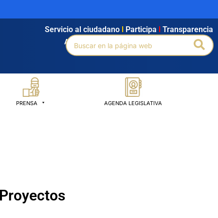
Servicio al ciudadano
l
Participa
l
Transparencia
Buscar
Bus
Agendamiento
l
Intranet
l
Búsqueda avanzada
por:
PRENSA
AGENDA LEGISLATIVA
 Proyectos