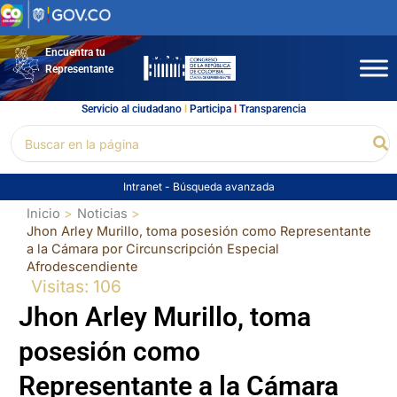
Ir
al
contenido
Encuentra tu
Representante
Servicio al ciudadano
l
Participa
l
Transparencia
Buscar
Bu
por:
Intranet
-
Búsqueda avanzada
Inicio
Noticias
Jhon Arley Murillo, toma posesión como Representante
a la Cámara por Circunscripción Especial
Afrodescendiente
Visitas: 106
Jhon Arley Murillo, toma
posesión como
Representante a la Cámara