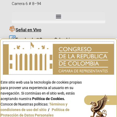
Carrera 6 # 8–94
Señal en Vivo
Facebook_@CamaraColombia
Instagram_@CamaraColombia
X_@CamaraColombia
Youtube_@CamaraColombia
Tiktok_@CamaraColombia
Este sitio web usa la tecnología de cookies propias
Youtube_@CanalCongreso
para proveer una experiencia al usuario en su
navegación. Si continúas en el sitio web, estás
aceptando nuestra
Política de Cookies.
Aceptar
Conoce de Nuestras políticas:
Términos y
condiciones de uso del sitio
/
Política de
Conoce GOV.CO
Protección de Datos Personales