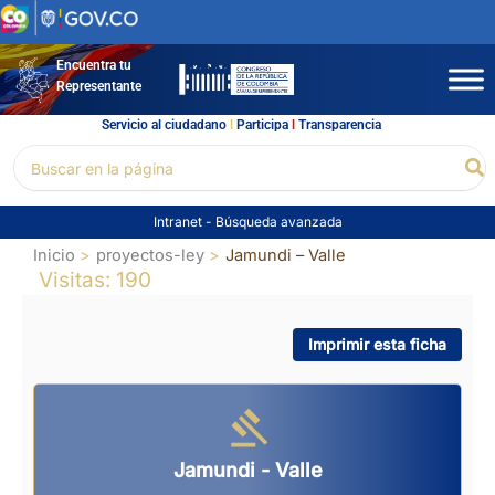
Ir
al
contenido
Encuentra tu
Representante
Servicio al ciudadano
l
Participa
l
Transparencia
Buscar
Bu
por:
Intranet
-
Búsqueda avanzada
Inicio
proyectos-ley
Jamundi – Valle
Visitas: 190
Imprimir esta ficha
Jamundi - Valle