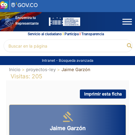
Ir
al
contenido
Encuentra tu
Representante
Servicio al ciudadano
l
Participa
l
Transparencia
Buscar
Bu
por:
Intranet
-
Búsqueda avanzada
Inicio
proyectos-ley
Jaime Garzón
Visitas: 205
Imprimir esta ficha
Jaime Garzón