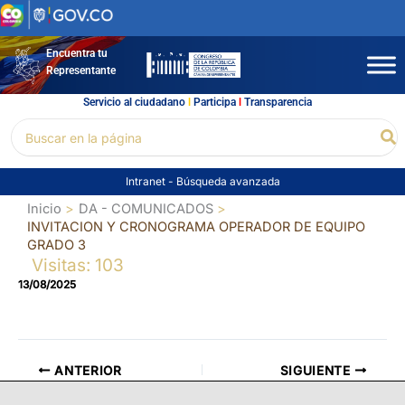
Ir
al
contenido
Encuentra tu
Representante
Servicio al ciudadano
l
Participa
l
Transparencia
Buscar
Bu
por:
Intranet
-
Búsqueda avanzada
Inicio
DA - COMUNICADOS
INVITACION Y CRONOGRAMA OPERADOR DE EQUIPO
GRADO 3
Visitas: 103
13/08/2025
ANTERIOR
SIGUIENTE