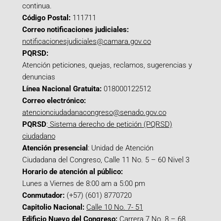
continua.
Código Postal:
111711
Correo notificaciones judiciales:
notificacionesjudiciales@camara.gov.co
PQRSD:
Atención peticiones, quejas, reclamos, sugerencias y
denuncias
Línea Nacional Gratuita:
018000122512
Correo electrónico:
atencionciudadanacongreso@senado.gov.co
PQRSD
:
Sistema derecho de petición (PQRSD)
ciudadano
Atención presencial
: Unidad de Atención
Ciudadana del Congreso, Calle 11 No. 5 – 60 Nivel 3
Horario de atención al público:
Lunes a Viernes de 8:00 am a 5:00 pm
Conmutador:
(+57) (601) 8770720
Capitolio Nacional:
Calle 10 No. 7- 51
Edificio Nuevo del Congreso:
Carrera 7 No. 8 – 68