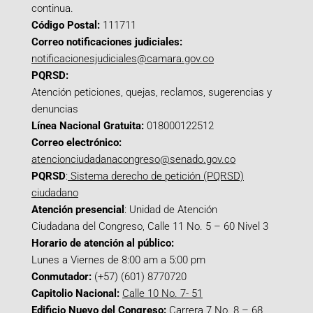
continua.
Código Postal:
111711
Correo notificaciones judiciales:
notificacionesjudiciales@camara.gov.co
PQRSD:
Atención peticiones, quejas, reclamos, sugerencias y
denuncias
Línea Nacional Gratuita:
018000122512
Correo electrónico:
atencionciudadanacongreso@senado.gov.co
PQRSD
:
Sistema derecho de petición (PQRSD)
ciudadano
Atención presencial
: Unidad de Atención
Ciudadana del Congreso, Calle 11 No. 5 – 60 Nivel 3
Horario de atención al público:
Lunes a Viernes de 8:00 am a 5:00 pm
Conmutador:
(+57) (601) 8770720
Capitolio Nacional:
Calle 10 No. 7- 51
Edificio Nuevo del Congreso:
Carrera 7 No. 8 – 68