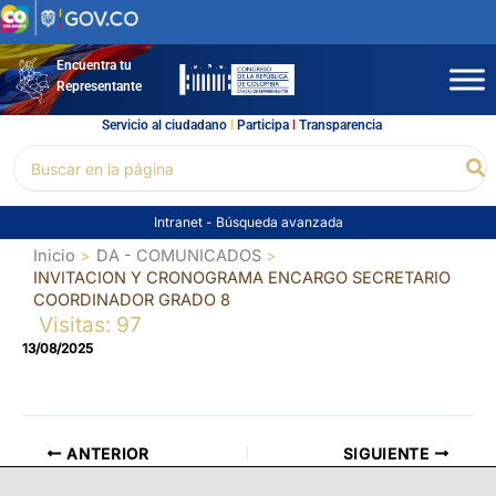
Ir
al
contenido
Encuentra tu
Representante
Servicio al ciudadano
l
Participa
l
Transparencia
Buscar
Bu
por:
Intranet
-
Búsqueda avanzada
Inicio
DA - COMUNICADOS
INVITACION Y CRONOGRAMA ENCARGO SECRETARIO
COORDINADOR GRADO 8
Visitas: 97
13/08/2025
ANTERIOR
SIGUIENTE