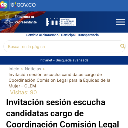
Ir
al
contenido
Encuentra tu
Representante
Servicio al ciudadano
l
Participa
l
Transparencia
Buscar
Bu
por:
Intranet
-
Búsqueda avanzada
Inicio
Noticias
Invitación sesión escucha candidatas cargo de
Coordinación Comisión Legal para la Equidad de la
Mujer – CLEM
Visitas: 90
Invitación sesión escucha
candidatas cargo de
Coordinación Comisión Legal