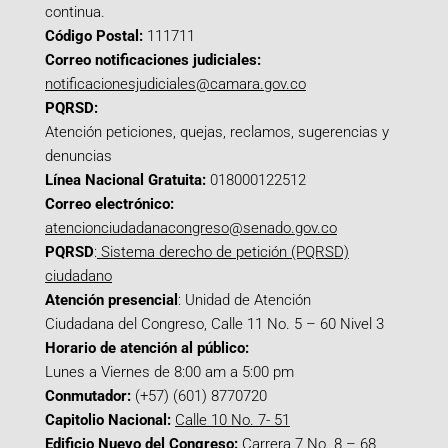
continua.
Código Postal:
111711
Correo notificaciones judiciales:
notificacionesjudiciales@camara.gov.co
PQRSD:
Atención peticiones, quejas, reclamos, sugerencias y
denuncias
Línea Nacional Gratuita:
018000122512
Correo electrónico:
atencionciudadanacongreso@senado.gov.co
PQRSD
:
Sistema derecho de petición (PQRSD)
ciudadano
Atención presencial
: Unidad de Atención
Ciudadana del Congreso, Calle 11 No. 5 – 60 Nivel 3
Horario de atención al público:
Lunes a Viernes de 8:00 am a 5:00 pm
Conmutador:
(+57) (601) 8770720
Capitolio Nacional:
Calle 10 No. 7- 51
Edificio Nuevo del Congreso:
Carrera 7 No. 8 – 68