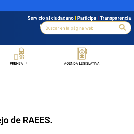
Servicio al ciudadano
l
Participa
l
Transparencia
Buscar
Bus
Agendamiento
l
Intranet
l
Búsqueda avanzada
por:
PRENSA
AGENDA LEGISLATIVA
ejo de RAEES.