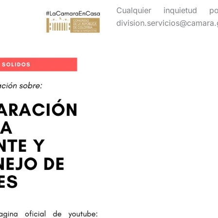
Cualquier inquietud p
division.servicios@camara