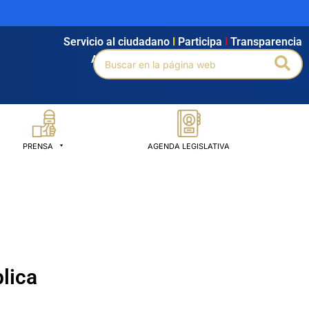
Servicio al ciudadano
l
Participa
l
Transparencia
Buscar
Bus
Agendamiento
l
Intranet
l
Búsqueda avanzada
por:
PRENSA
AGENDA LEGISLATIVA
lica