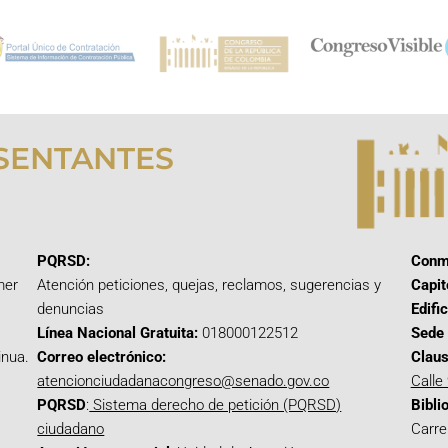
SENTANTES
PQRSD:
Conm
mer
Atención peticiones, quejas, reclamos, sugerencias y
Capit
denuncias
Edifi
Línea Nacional Gratuita:
018000122512
Sede 
inua.
Correo electrónico:
Claus
atencionciudadanacongreso@senado.gov.co
Calle
PQRSD
:
Sistema derecho de petición (PQRSD)
Bibli
ciudadano
Carre