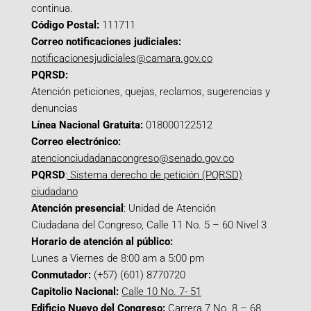
continua.
Código Postal:
111711
Correo notificaciones judiciales:
notificacionesjudiciales@camara.gov.co
PQRSD:
Atención peticiones, quejas, reclamos, sugerencias y
denuncias
Línea Nacional Gratuita:
018000122512
Correo electrónico:
atencionciudadanacongreso@senado.gov.co
PQRSD
:
Sistema derecho de petición (PQRSD)
ciudadano
Atención presencial
: Unidad de Atención
Ciudadana del Congreso, Calle 11 No. 5 – 60 Nivel 3
Horario de atención al público:
Lunes a Viernes de 8:00 am a 5:00 pm
Conmutador:
(+57) (601) 8770720
Capitolio Nacional:
Calle 10 No. 7- 51
Edificio Nuevo del Congreso:
Carrera 7 No. 8 – 68