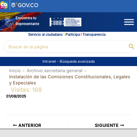
Ir
al
contenido
Encuentra tu
Representante
Servicio al ciudadano
l
Participa
l
Transparencia
Buscar
Bu
por:
Intranet
-
Búsqueda avanzada
Inicio
Archivo secretaria general
Instalación de las Comisiones Constitucionales, Legales
y Especiales
Visitas: 168
01/08/2025
ANTERIOR
SIGUIENTE