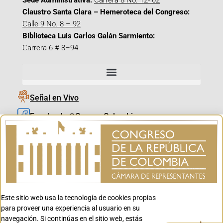
Sede Administrativa:
Carrera 8 No. 12- 02
Claustro Santa Clara – Hemeroteca del Congreso:
Calle 9 No. 8 – 92
Biblioteca Luis Carlos Galán Sarmiento:
Carrera 6 # 8–94
Señal en Vivo
Facebook_@CamaraColombia
Instagram_@CamaraColombia
X_@CamaraColombia
Youtube_@CamaraColombia
Tiktok_@CamaraColombia
Este sitio web usa la tecnología de cookies propias
Youtube_@CanalCongreso
para proveer una experiencia al usuario en su
navegación. Si continúas en el sitio web, estás