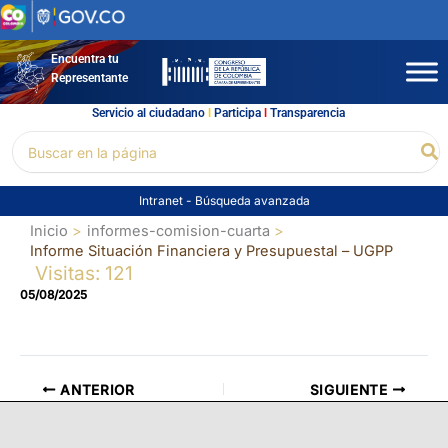
Ir
al
contenido
Encuentra tu
Representante
Servicio al ciudadano
l
Participa
l
Transparencia
Buscar
Bu
por:
Intranet
-
Búsqueda avanzada
Inicio
informes-comision-cuarta
Informe Situación Financiera y Presupuestal – UGPP
Visitas: 121
05/08/2025
ANTERIOR
SIGUIENTE