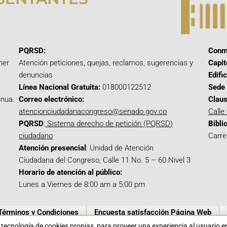
PQRSD:
Conm
mer
Atención peticiones, quejas, reclamos, sugerencias y
Capit
denuncias
Edifi
Línea Nacional Gratuita:
018000122512
Sede 
inua.
Correo electrónico:
Claus
atencionciudadanacongreso@senado.gov.co
Calle
PQRSD
:
Sistema derecho de petición (PQRSD)
Bibli
ciudadano
Carre
Atención presencial
: Unidad de Atención
Ciudadana del Congreso, Calle 11 No. 5 – 60 Nivel 3
Horario de atención al público:
Lunes a Viernes de 8:00 am a 5:00 pm
Términos y Condiciones
Encuesta satisfacción Página Web
a tecnología de cookies propias para proveer una experiencia al usuario 