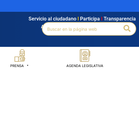
Servicio al ciudadano
l
Participa
l
Transparencia
Buscar
Bus
Agendamiento
l
Intranet
l
Búsqueda avanzada
por:
PRENSA
AGENDA LEGISLATIVA