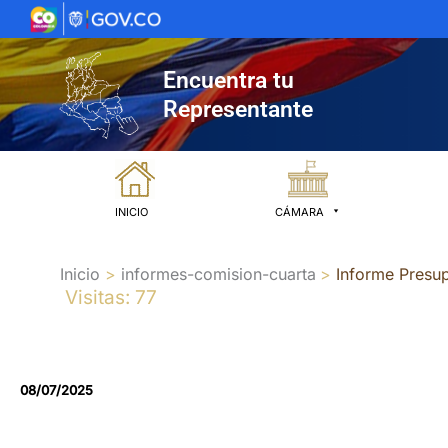
Ir
al
contenido
Encuentra tu
Representante
INICIO
CÁMARA
Inicio
informes-comision-cuarta
Informe Presup
Visitas: 77
08/07/2025