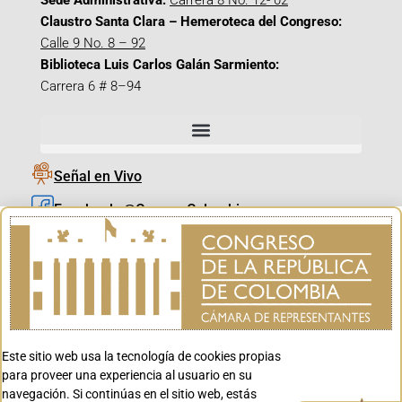
Sede Administrativa:
Carrera 8 No. 12- 02
Claustro Santa Clara – Hemeroteca del Congreso:
Calle 9 No. 8 – 92
Biblioteca Luis Carlos Galán Sarmiento:
Carrera 6 # 8–94
Señal en Vivo
Facebook_@CamaraColombia
Instagram_@CamaraColombia
X_@CamaraColombia
Youtube_@CamaraColombia
Tiktok_@CamaraColombia
Este sitio web usa la tecnología de cookies propias
Youtube_@CanalCongreso
para proveer una experiencia al usuario en su
navegación. Si continúas en el sitio web, estás