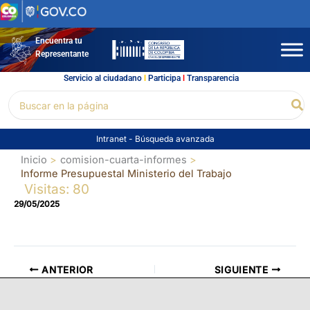
Ir
al
contenido
Encuentra tu
Representante
Servicio al ciudadano
l
Participa
l
Transparencia
Buscar
Bu
por:
Intranet
-
Búsqueda avanzada
Inicio
comision-cuarta-informes
Informe Presupuestal Ministerio del Trabajo
Visitas: 80
29/05/2025
ANTERIOR
SIGUIENTE