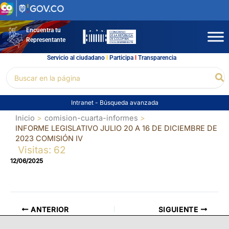
Ir
al
contenido
Encuentra tu
Representante
Servicio al ciudadano
l
Participa
l
Transparencia
Buscar
Bu
por:
Intranet
-
Búsqueda avanzada
Inicio
comision-cuarta-informes
INFORME LEGISLATIVO JULIO 20 A 16 DE DICIEMBRE DE
2023 COMISIÓN IV
Visitas: 62
12/06/2025
ANTERIOR
SIGUIENTE