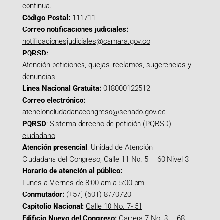
continua.
Código Postal:
111711
Correo notificaciones judiciales:
notificacionesjudiciales@camara.gov.co
PQRSD:
Atención peticiones, quejas, reclamos, sugerencias y
denuncias
Línea Nacional Gratuita:
018000122512
Correo electrónico:
atencionciudadanacongreso@senado.gov.co
PQRSD
:
Sistema derecho de petición (PQRSD)
ciudadano
Atención presencial
: Unidad de Atención
Ciudadana del Congreso, Calle 11 No. 5 – 60 Nivel 3
Horario de atención al público:
Lunes a Viernes de 8:00 am a 5:00 pm
Conmutador:
(+57) (601) 8770720
Capitolio Nacional:
Calle 10 No. 7- 51
Edificio Nuevo del Congreso:
Carrera 7 No. 8 – 68