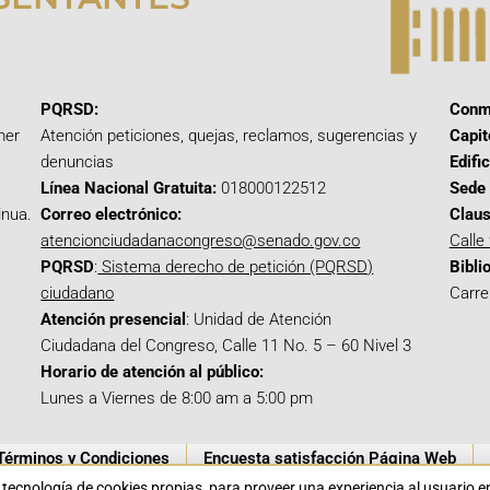
PQRSD:
Conm
mer
Atención peticiones, quejas, reclamos, sugerencias y
Capit
denuncias
Edifi
Línea Nacional Gratuita:
018000122512
Sede 
inua.
Correo electrónico:
Claus
atencionciudadanacongreso@senado.gov.co
Calle
PQRSD
:
Sistema derecho de petición (PQRSD)
Bibli
ciudadano
Carre
Atención presencial
: Unidad de Atención
Ciudadana del Congreso, Calle 11 No. 5 – 60 Nivel 3
Horario de atención al público:
Lunes a Viernes de 8:00 am a 5:00 pm
Términos y Condiciones
Encuesta satisfacción Página Web
a tecnología de cookies propias para proveer una experiencia al usuario 