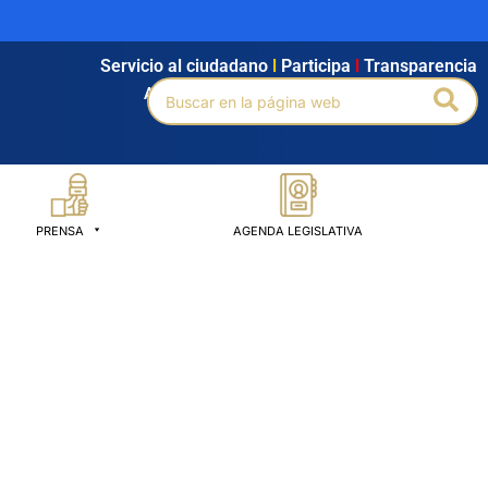
Servicio al ciudadano
l
Participa
l
Transparencia
Buscar
Bus
Agendamiento
l
Intranet
l
Búsqueda avanzada
por:
PRENSA
AGENDA LEGISLATIVA