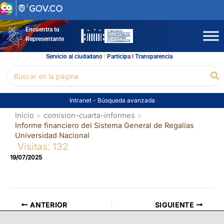
Ir
al
contenido
Encuentra tu
Representante
Servicio al ciudadano
l
Participa
l
Transparencia
Buscar
Bu
por:
Intranet
-
Búsqueda avanzada
Inicio
comision-cuarta-informes
Informe financiero del Sistema General de Regalías
Universidad Nacional
Visitas: 132
19/07/2025
ANTERIOR
SIGUIENTE