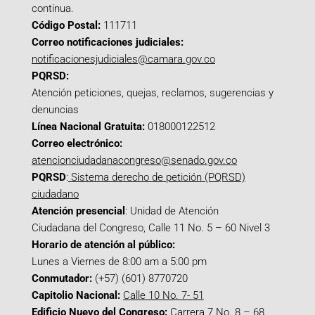
continua.
Código Postal:
111711
Correo notificaciones judiciales:
notificacionesjudiciales@camara.gov.co
PQRSD:
Atención peticiones, quejas, reclamos, sugerencias y
denuncias
Línea Nacional Gratuita:
018000122512
Correo electrónico:
atencionciudadanacongreso@senado.gov.co
PQRSD
:
Sistema derecho de petición (PQRSD)
ciudadano
Atención presencial
: Unidad de Atención
Ciudadana del Congreso, Calle 11 No. 5 – 60 Nivel 3
Horario de atención al público:
Lunes a Viernes de 8:00 am a 5:00 pm
Conmutador:
(+57) (601) 8770720
Capitolio Nacional:
Calle 10 No. 7- 51
Edificio Nuevo del Congreso:
Carrera 7 No. 8 – 68