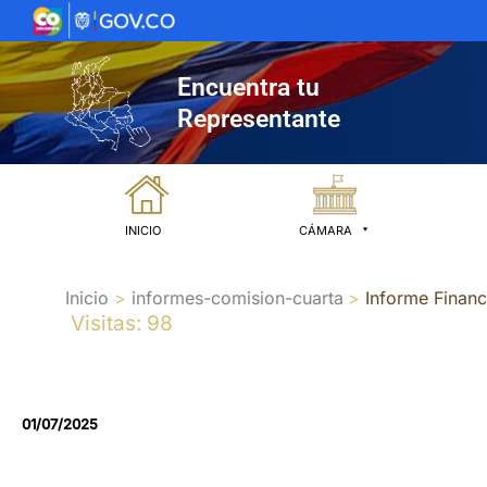
Ir
al
contenido
Encuentra tu
Representante
INICIO
CÁMARA
Inicio
informes-comision-cuarta
Informe Financ
Visitas: 98
01/07/2025