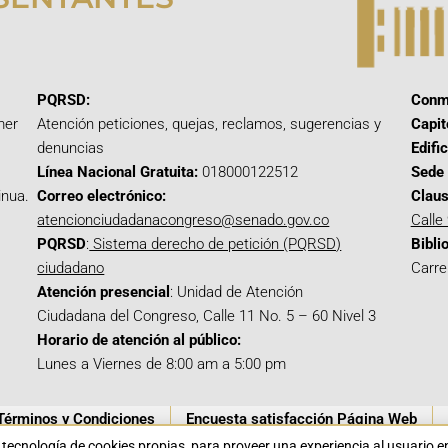
PQRSD:
Conm
mer
Atención peticiones, quejas, reclamos, sugerencias y
Capit
denuncias
Edifi
Línea Nacional Gratuita:
018000122512
Sede 
inua.
Correo electrónico:
Claus
atencionciudadanacongreso@senado.gov.co
Calle
PQRSD
:
Sistema derecho de petición (PQRSD)
Bibli
ciudadano
Carre
Atención presencial
: Unidad de Atención
Ciudadana del Congreso, Calle 11 No. 5 – 60 Nivel 3
Horario de atención al público:
Lunes a Viernes de 8:00 am a 5:00 pm
Términos y Condiciones
Encuesta satisfacción Página Web
a tecnología de cookies propias para proveer una experiencia al usuario 