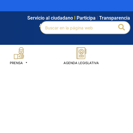
Servicio al ciudadano
l
Participa
l
Transparencia
Buscar
Bus
Agendamiento
l
Intranet
l
Búsqueda avanzada
por:
PRENSA
AGENDA LEGISLATIVA