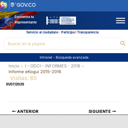
Ir
al
contenido
Encuentra tu
Representante
Servicio al ciudadano
l
Participa
l
Transparencia
Buscar
Bu
por:
Intranet
-
Búsqueda avanzada
Inicio
I - ODCI - INFORMES - 2016
Informe eKogui 2015-2016
Visitas: 65
31/07/2025
ANTERIOR
SIGUIENTE