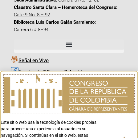
Sede Administrativa:
Carrera 8 No. 12- 02
Claustro Santa Clara – Hemeroteca del Congreso:
Calle 9 No. 8 – 92
Biblioteca Luis Carlos Galán Sarmiento:
Carrera 6 # 8–94
Señal en Vivo
Facebook_@CamaraColombia
Instagram_@CamaraColombia
X_@CamaraColombia
Youtube_@CamaraColombia
Tiktok_@CamaraColombia
Este sitio web usa la tecnología de cookies propias
Youtube_@CanalCongreso
para proveer una experiencia al usuario en su
navegación. Si continúas en el sitio web, estás