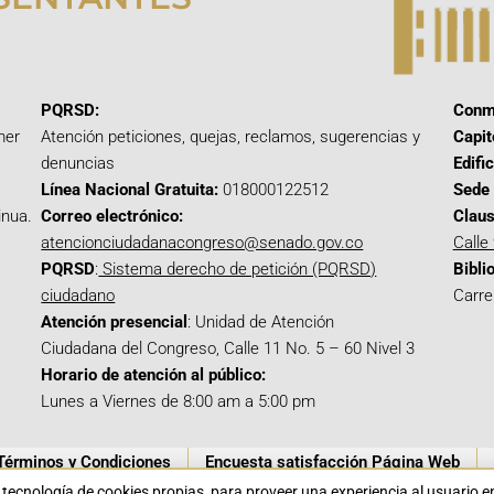
PQRSD:
Conm
mer
Atención peticiones, quejas, reclamos, sugerencias y
Capit
denuncias
Edifi
Línea Nacional Gratuita:
018000122512
Sede 
inua.
Correo electrónico:
Claus
atencionciudadanacongreso@senado.gov.co
Calle
PQRSD
:
Sistema derecho de petición (PQRSD)
Bibli
ciudadano
Carre
Atención presencial
: Unidad de Atención
Ciudadana del Congreso, Calle 11 No. 5 – 60 Nivel 3
Horario de atención al público:
Lunes a Viernes de 8:00 am a 5:00 pm
Términos y Condiciones
Encuesta satisfacción Página Web
a tecnología de cookies propias para proveer una experiencia al usuario 