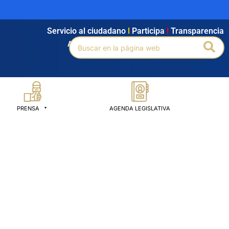
Servicio al ciudadano
l
Participa
l
Transparencia
Buscar
Bus
Agendamiento
l
Intranet
l
Búsqueda avanzada
por:
PRENSA
AGENDA LEGISLATIVA