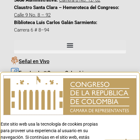
Sede Administrativa:
Carrera 8 No. 12- 02
Claustro Santa Clara – Hemeroteca del Congreso:
Calle 9 No. 8 – 92
Biblioteca Luis Carlos Galán Sarmiento:
Carrera 6 # 8–94
Señal en Vivo
Facebook_@CamaraColombia
Instagram_@CamaraColombia
X_@CamaraColombia
Youtube_@CamaraColombia
Tiktok_@CamaraColombia
Este sitio web usa la tecnología de cookies propias
Youtube_@CanalCongreso
para proveer una experiencia al usuario en su
navegación. Si continúas en el sitio web, estás