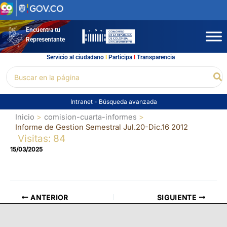
Ir
al
contenido
Encuentra tu
Representante
Servicio al ciudadano
l
Participa
l
Transparencia
Buscar
Bu
por:
Intranet
-
Búsqueda avanzada
Inicio
comision-cuarta-informes
Informe de Gestion Semestral Jul.20-Dic.16 2012
Visitas: 84
15/03/2025
ANTERIOR
SIGUIENTE