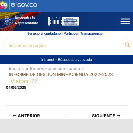
Ir
al
contenido
Encuentra tu
Representante
Servicio al ciudadano
l
Participa
l
Transparencia
Buscar
Bu
por:
Intranet
-
Búsqueda avanzada
Inicio
informes-comision-cuarta
INFORME DE GESTIÓN MINHACIENDA 2022-2023
Visitas: 77
04/06/2025
ANTERIOR
SIGUIENTE