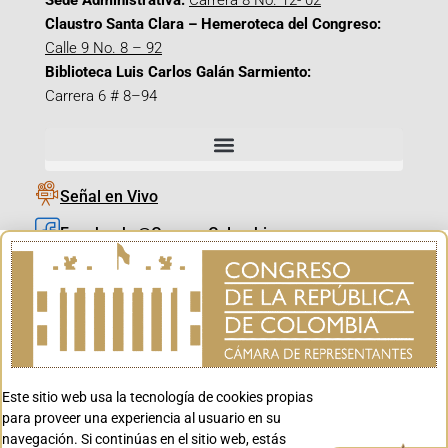
Sede Administrativa:
Carrera 8 No. 12- 02
Claustro Santa Clara – Hemeroteca del Congreso:
Calle 9 No. 8 – 92
Biblioteca Luis Carlos Galán Sarmiento:
Carrera 6 # 8–94
Señal en Vivo
Facebook_@CamaraColombia
Instagram_@CamaraColombia
X_@CamaraColombia
Youtube_@CamaraColombia
Tiktok_@CamaraColombia
Este sitio web usa la tecnología de cookies propias
Youtube_@CanalCongreso
para proveer una experiencia al usuario en su
navegación. Si continúas en el sitio web, estás