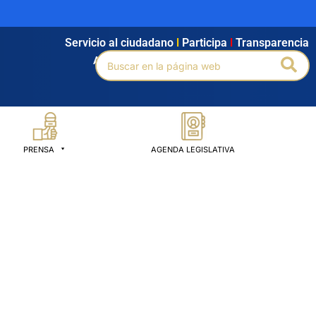
Servicio al ciudadano
l
Participa
l
Transparencia
Buscar
Bus
Agendamiento
l
Intranet
l
Búsqueda avanzada
por:
PRENSA
AGENDA LEGISLATIVA