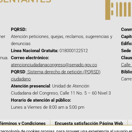
PQRSD:
Conm
mer
Atención peticiones, quejas, reclamos, sugerencias y
Capit
denuncias
Edifi
Línea Nacional Gratuita:
018000122512
Sede 
inua.
Correo electrónico:
Claus
atencionciudadanacongreso@senado.gov.co
Calle
PQRSD
:
Sistema derecho de petición (PQRSD)
Bibli
ciudadano
Carre
Atención presencial
: Unidad de Atención
Ciudadana del Congreso, Calle 11 No. 5 – 60 Nivel 3
Horario de atención al público:
Lunes a Viernes de 8:00 am a 5:00 pm
Términos y Condiciones
Encuesta satisfacción Página Web
a tecnología de cookies propias para proveer una experiencia al usuario 