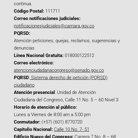
continua.
Código Postal:
111711
Correo notificaciones judiciales:
notificacionesjudiciales@camara.gov.co
PQRSD:
Atención peticiones, quejas, reclamos, sugerencias y
denuncias
Línea Nacional Gratuita:
018000122512
Correo electrónico:
atencionciudadanacongreso@senado.gov.co
PQRSD
:
Sistema derecho de petición (PQRSD)
ciudadano
Atención presencial
: Unidad de Atención
Ciudadana del Congreso, Calle 11 No. 5 – 60 Nivel 3
Horario de atención al público:
Lunes a Viernes de 8:00 am a 5:00 pm
Conmutador:
(+57) (601) 8770720
Capitolio Nacional:
Calle 10 No. 7- 51
Edificio Nuevo del Congreso:
Carrera 7 No. 8 – 68