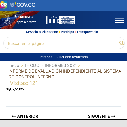
Ir
al
contenido
Encuentra tu
Representante
Servicio al ciudadano
l
Participa
l
Transparencia
Buscar
Bu
por:
Intranet
-
Búsqueda avanzada
Inicio
I - ODCI - INFORMES 2021
INFORME DE EVALUACIÓN INDEPENDIENTE AL SISTEMA
DE CONTROL INTERNO
Visitas: 121
31/07/2025
ANTERIOR
SIGUIENTE