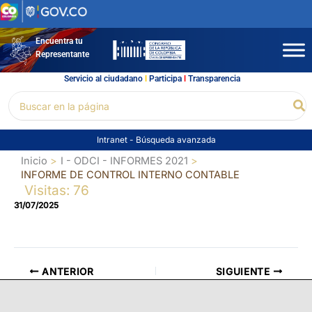
Ir
al
contenido
Encuentra tu
Representante
Servicio al ciudadano
l
Participa
l
Transparencia
Buscar
Bu
por:
Intranet
-
Búsqueda avanzada
Inicio
I - ODCI - INFORMES 2021
INFORME DE CONTROL INTERNO CONTABLE
Visitas: 76
31/07/2025
ANTERIOR
SIGUIENTE