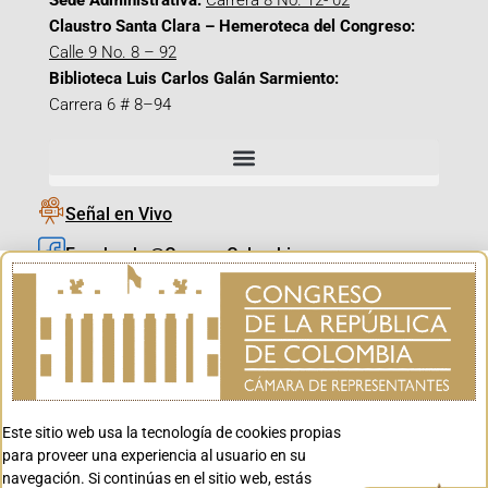
Sede Administrativa:
Carrera 8 No. 12- 02
Claustro Santa Clara – Hemeroteca del Congreso:
Calle 9 No. 8 – 92
Biblioteca Luis Carlos Galán Sarmiento:
Carrera 6 # 8–94
Señal en Vivo
Facebook_@CamaraColombia
Instagram_@CamaraColombia
X_@CamaraColombia
Youtube_@CamaraColombia
Tiktok_@CamaraColombia
Este sitio web usa la tecnología de cookies propias
Youtube_@CanalCongreso
para proveer una experiencia al usuario en su
navegación. Si continúas en el sitio web, estás