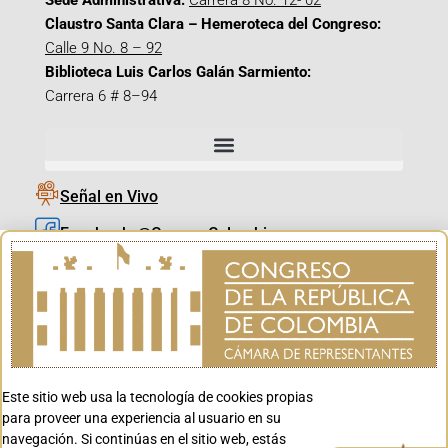
Sede Administrativa:
Carrera 8 No. 12- 02
Claustro Santa Clara – Hemeroteca del Congreso:
Calle 9 No. 8 – 92
Biblioteca Luis Carlos Galán Sarmiento:
Carrera 6 # 8–94
Señal en Vivo
Facebook_@CamaraColombia
Instagram_@CamaraColombia
X_@CamaraColombia
Youtube_@CamaraColombia
Tiktok_@CamaraColombia
Este sitio web usa la tecnología de cookies propias
Youtube_@CanalCongreso
para proveer una experiencia al usuario en su
navegación. Si continúas en el sitio web, estás