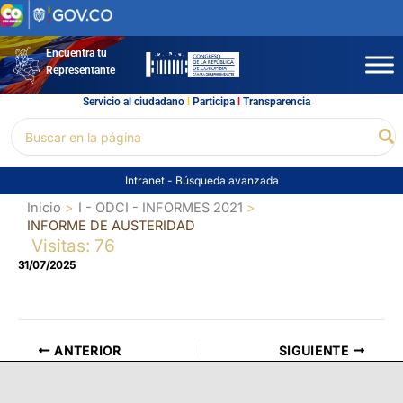
Ir
al
contenido
Encuentra tu
Representante
Servicio al ciudadano
l
Participa
l
Transparencia
Buscar
Bu
por:
Intranet
-
Búsqueda avanzada
Inicio
I - ODCI - INFORMES 2021
INFORME DE AUSTERIDAD
Visitas: 76
31/07/2025
ANTERIOR
SIGUIENTE