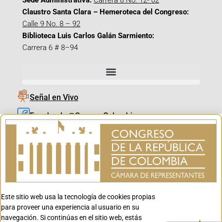
Sede Administrativa:
Carrera 8 No. 12- 02
Claustro Santa Clara – Hemeroteca del Congreso:
Calle 9 No. 8 – 92
Biblioteca Luis Carlos Galán Sarmiento:
Carrera 6 # 8–94
Señal en Vivo
Facebook_@CamaraColombia
Instagram_@CamaraColombia
X_@CamaraColombia
Youtube_@CamaraColombia
Tiktok_@CamaraColombia
Este sitio web usa la tecnología de cookies propias
Youtube_@CanalCongreso
para proveer una experiencia al usuario en su
navegación. Si continúas en el sitio web, estás