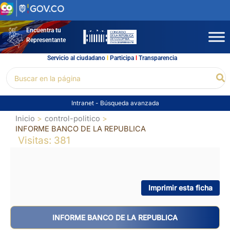
Ir
al
contenido
Encuentra tu
Representante
Servicio al ciudadano
l
Participa
l
Transparencia
Buscar
Bu
por:
Intranet
-
Búsqueda avanzada
Inicio
control-politico
INFORME BANCO DE LA REPUBLICA
Visitas: 381
Imprimir esta ficha
INFORME BANCO DE LA REPUBLICA