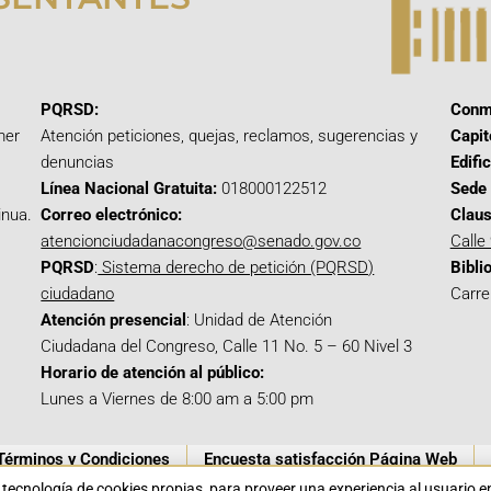
PQRSD:
Conm
mer
Atención peticiones, quejas, reclamos, sugerencias y
Capit
denuncias
Edifi
Línea Nacional Gratuita:
018000122512
Sede 
inua.
Correo electrónico:
Claus
atencionciudadanacongreso@senado.gov.co
Calle
PQRSD
:
Sistema derecho de petición (PQRSD)
Bibli
ciudadano
Carre
Atención presencial
: Unidad de Atención
Ciudadana del Congreso, Calle 11 No. 5 – 60 Nivel 3
Horario de atención al público:
Lunes a Viernes de 8:00 am a 5:00 pm
Términos y Condiciones
Encuesta satisfacción Página Web
a tecnología de cookies propias para proveer una experiencia al usuario 