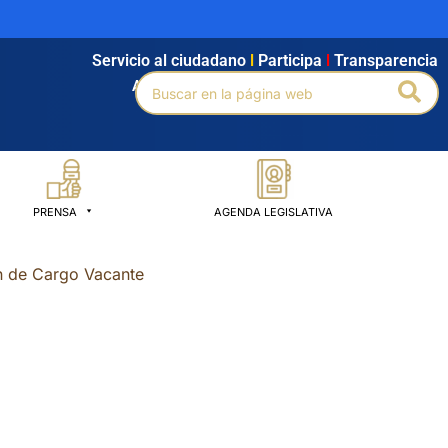
Servicio al ciudadano
l
Participa
l
Transparencia
Buscar
Bus
Agendamiento
l
Intranet
l
Búsqueda avanzada
por:
PRENSA
AGENDA LEGISLATIVA
n de Cargo Vacante