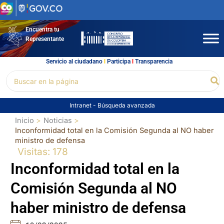
Ir
al
contenido
Encuentra tu
Representante
Servicio al ciudadano
l
Participa
l
Transparencia
Buscar
Bu
por:
Intranet
-
Búsqueda avanzada
Inicio
Noticias
Inconformidad total en la Comisión Segunda al NO haber
ministro de defensa
Visitas: 178
Inconformidad total en la
Comisión Segunda al NO
haber ministro de defensa