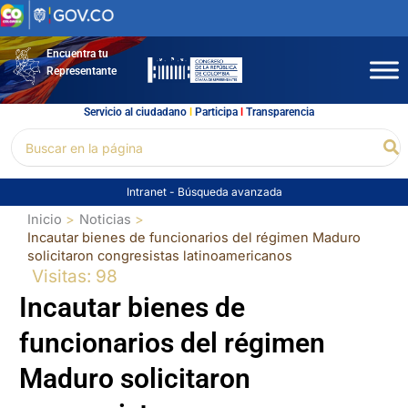
Ir
al
contenido
Encuentra tu
Representante
Servicio al ciudadano
l
Participa
l
Transparencia
Buscar
Bu
por:
Intranet
-
Búsqueda avanzada
Inicio
Noticias
Incautar bienes de funcionarios del régimen Maduro
solicitaron congresistas latinoamericanos
Visitas: 98
Incautar bienes de
funcionarios del régimen
Maduro solicitaron