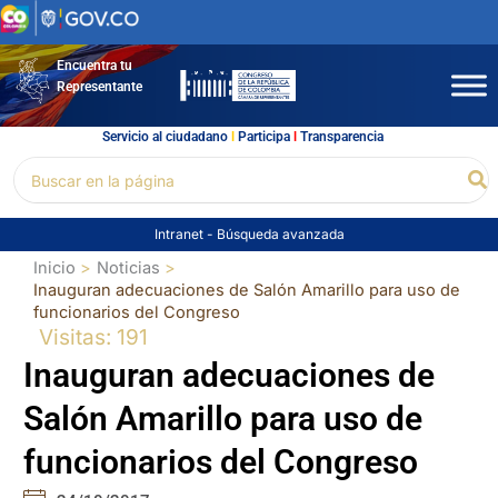
Ir
al
contenido
Encuentra tu
Representante
Servicio al ciudadano
l
Participa
l
Transparencia
Buscar
Bu
por:
Intranet
-
Búsqueda avanzada
Inicio
Noticias
Inauguran adecuaciones de Salón Amarillo para uso de
funcionarios del Congreso
Visitas: 191
Inauguran adecuaciones de
Salón Amarillo para uso de
funcionarios del Congreso