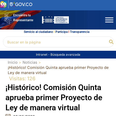
Ir
al
contenido
Encuentra tu
Representante
Servicio al ciudadano
l
Participa
l
Transparencia
Buscar
Bu
por:
Intranet
-
Búsqueda avanzada
Inicio
Noticias
¡Histórico! Comisión Quinta aprueba primer Proyecto de
Ley de manera virtual
Visitas: 126
¡Histórico! Comisión Quinta
aprueba primer Proyecto de
Ley de manera virtual