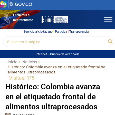
Ir
al
contenido
Encuentra tu
Representante
Servicio al ciudadano
l
Participa
l
Transparencia
Buscar
Bu
por:
Intranet
-
Búsqueda avanzada
Inicio
Noticias
Histórico: Colombia avanza en el etiquetado frontal de
alimentos ultraprocesados
Visitas: 175
Histórico: Colombia avanza
en el etiquetado frontal de
alimentos ultraprocesados