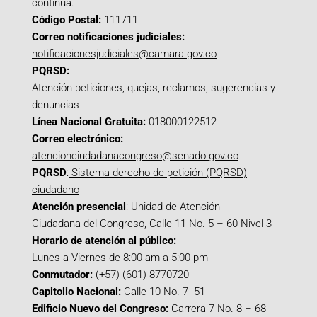
continua.
Código Postal:
111711
Correo notificaciones judiciales:
notificacionesjudiciales@camara.gov.co
PQRSD:
Atención peticiones, quejas, reclamos, sugerencias y
denuncias
Línea Nacional Gratuita:
018000122512
Correo electrónico:
atencionciudadanacongreso@senado.gov.co
PQRSD
:
Sistema derecho de petición (PQRSD)
ciudadano
Atención presencial
: Unidad de Atención
Ciudadana del Congreso, Calle 11 No. 5 – 60 Nivel 3
Horario de atención al público:
Lunes a Viernes de 8:00 am a 5:00 pm
Conmutador:
(+57) (601) 8770720
Capitolio Nacional:
Calle 10 No. 7- 51
Edificio Nuevo del Congreso:
Carrera 7 No. 8 – 68