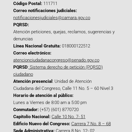
Código Postal:
111711
Correo notificaciones judiciales:
notificacionesjudiciales@camara.gov.co
PQRSD:
Atención peticiones, quejas, reclamos, sugerencias y
denuncias
Línea Nacional Gratuita:
018000122512
Correo electrónico:
atencionciudadanacongreso@senado.gov.co
PQRSD
:
Sistema derecho de petición (PQRSD)
ciudadano
Atención presencial
: Unidad de Atención
Ciudadana del Congreso, Calle 11 No. 5 – 60 Nivel 3
Horario de atención al público:
Lunes a Viernes de 8:00 am a 5:00 pm
Conmutador:
(+57) (601) 8770720
Capitolio Nacional:
Calle 10 No. 7- 51
Edificio Nuevo del Congreso:
Carrera 7 No. 8 – 68
Sede Administrativa:
Carrera 8 No. 12- 02