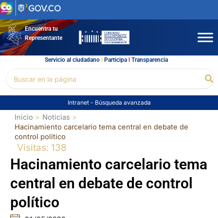
Ir
al
contenido
Encuentra tu
Representante
Servicio al ciudadano
l
Participa
l
Transparencia
Buscar
Bu
por:
Intranet
-
Búsqueda avanzada
Inicio
Noticias
Hacinamiento carcelario tema central en debate de
control político
Visitas: 138
Hacinamiento carcelario tema
central en debate de control
político