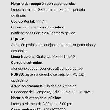
Horario de recepción correspondencia:
Lunes a viernes, 8:30 a.m. a 4:30 p.m., jornada
continua.
Código Postal:
111711
Correo notificaciones judiciales:
notificacionesjudiciales@camara.gov.co
PQRSD:
Atención peticiones, quejas, reclamos, sugerencias y
denuncias
Línea Nacional Gratuita:
018000122512
Correo electrónico:
atencionciudadanacongreso@senado.gov.co
PQRSD
:
Sistema derecho de petición (PQRSD)
ciudadano
Atención presencial
: Unidad de Atención
Ciudadana del Congreso, Calle 11 No. 5 – 60 Nivel 3
Horario de atención al público:
Lunes a Viernes de 8:00 am a 5:00 pm
Conmutador:
(+57) (601) 8770720