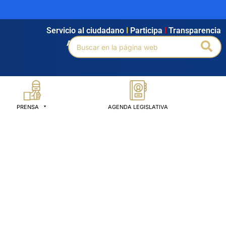
Servicio al ciudadano
l
Participa
l
Transparencia
Buscar
Bus
Agendamiento
l
Intranet
l
Búsqueda avanzada
por:
PRENSA
AGENDA LEGISLATIVA