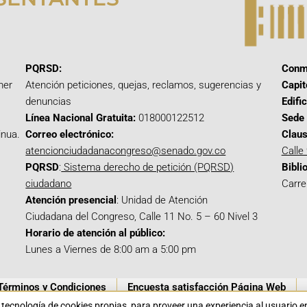
PQRSD:
Conm
mer
Atención peticiones, quejas, reclamos, sugerencias y
Capit
denuncias
Edifi
Línea Nacional Gratuita:
018000122512
Sede 
inua.
Correo electrónico:
Claus
atencionciudadanacongreso@senado.gov.co
Calle
PQRSD
:
Sistema derecho de petición (PQRSD)
Bibli
ciudadano
Carre
Atención presencial
: Unidad de Atención
Ciudadana del Congreso, Calle 11 No. 5 – 60 Nivel 3
Horario de atención al público:
Lunes a Viernes de 8:00 am a 5:00 pm
Términos y Condiciones
Encuesta satisfacción Página Web
a tecnología de cookies propias para proveer una experiencia al usuario 