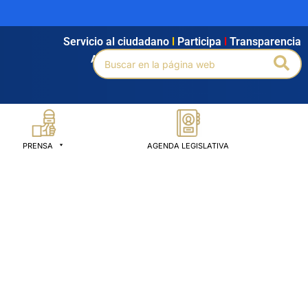
Servicio al ciudadano
l
Participa
l
Transparencia
Buscar
Bus
Agendamiento
l
Intranet
l
Búsqueda avanzada
por:
PRENSA
AGENDA LEGISLATIVA