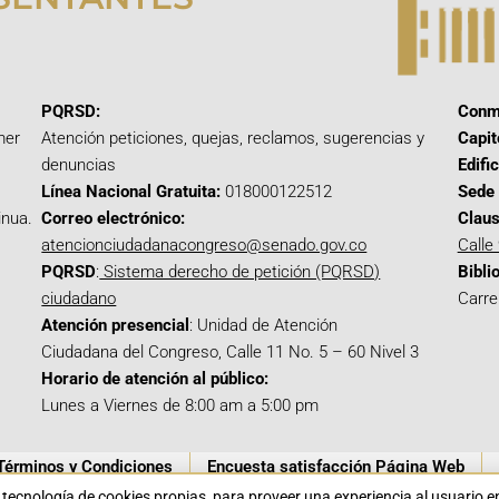
PQRSD:
Conm
mer
Atención peticiones, quejas, reclamos, sugerencias y
Capit
denuncias
Edifi
Línea Nacional Gratuita:
018000122512
Sede 
inua.
Correo electrónico:
Claus
atencionciudadanacongreso@senado.gov.co
Calle
PQRSD
:
Sistema derecho de petición (PQRSD)
Bibli
ciudadano
Carre
Atención presencial
: Unidad de Atención
Ciudadana del Congreso, Calle 11 No. 5 – 60 Nivel 3
Horario de atención al público:
Lunes a Viernes de 8:00 am a 5:00 pm
Términos y Condiciones
Encuesta satisfacción Página Web
a tecnología de cookies propias para proveer una experiencia al usuario 