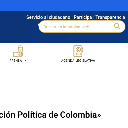
Servicio al ciudadano
l
Participa
l
Transparencia
Buscar
Bus
Agendamiento
l
Intranet
l
Búsqueda avanzada
por:
PRENSA
AGENDA LEGISLATIVA
ución Política de Colombia»