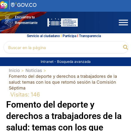
Ir
al
contenido
Encuentra tu
Representante
Servicio al ciudadano
l
Participa
l
Transparencia
Buscar
Bu
por:
Intranet
-
Búsqueda avanzada
Inicio
Noticias
Fomento del deporte y derechos a trabajadores de la
salud: temas con los que retomó sesión la Comisión
Séptima
Visitas: 146
Fomento del deporte y
derechos a trabajadores de la
salud: temas con los que