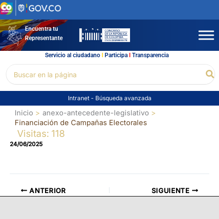
Ir
al
contenido
Encuentra tu
Representante
Servicio al ciudadano
l
Participa
l
Transparencia
Buscar
Bu
por:
Intranet
-
Búsqueda avanzada
Inicio
anexo-antecedente-legislativo
Financiación de Campañas Electorales
Visitas: 118
24/06/2025
ANTERIOR
SIGUIENTE