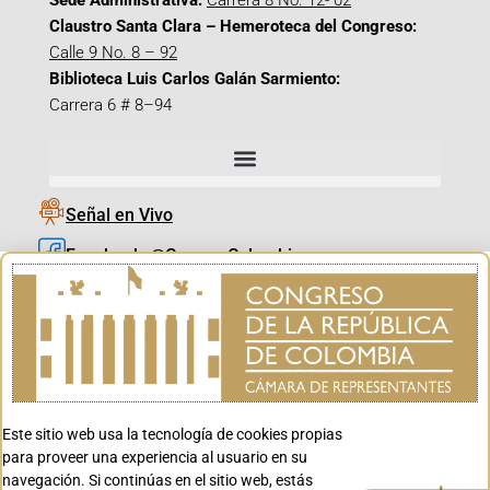
Sede Administrativa:
Carrera 8 No. 12- 02
Claustro Santa Clara – Hemeroteca del Congreso:
Calle 9 No. 8 – 92
Biblioteca Luis Carlos Galán Sarmiento:
Carrera 6 # 8–94
Señal en Vivo
Facebook_@CamaraColombia
Instagram_@CamaraColombia
X_@CamaraColombia
Youtube_@CamaraColombia
Tiktok_@CamaraColombia
Este sitio web usa la tecnología de cookies propias
Youtube_@CanalCongreso
para proveer una experiencia al usuario en su
navegación. Si continúas en el sitio web, estás