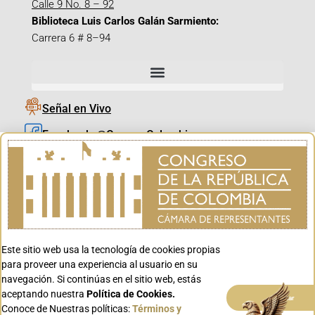
Calle 9 No. 8 – 92
Biblioteca Luis Carlos Galán Sarmiento:
Carrera 6 # 8–94
Señal en Vivo
Facebook_@CamaraColombia
Instagram_@CamaraColombia
X_@CamaraColombia
Youtube_@CamaraColombia
Tiktok_@CamaraColombia
Este sitio web usa la tecnología de cookies propias
Youtube_@CanalCongreso
para proveer una experiencia al usuario en su
navegación. Si continúas en el sitio web, estás
aceptando nuestra
Política de Cookies.
Aceptar
Conoce de Nuestras políticas:
Términos y