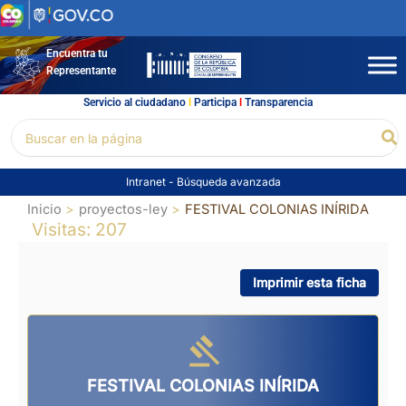
Ir
al
contenido
Encuentra tu
Representante
Servicio al ciudadano
l
Participa
l
Transparencia
Buscar
Bu
por:
Intranet
-
Búsqueda avanzada
Inicio
proyectos-ley
FESTIVAL COLONIAS INÍRIDA
Visitas: 207
Imprimir esta ficha
FESTIVAL COLONIAS INÍRIDA