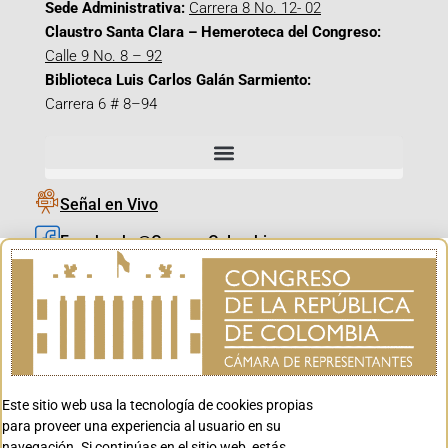
Sede Administrativa:
Carrera 8 No. 12- 02
Claustro Santa Clara – Hemeroteca del Congreso:
Calle 9 No. 8 – 92
Biblioteca Luis Carlos Galán Sarmiento:
Carrera 6 # 8–94
Señal en Vivo
Facebook_@CamaraColombia
Instagram_@CamaraColombia
X_@CamaraColombia
Youtube_@CamaraColombia
Tiktok_@CamaraColombia
Este sitio web usa la tecnología de cookies propias
Youtube_@CanalCongreso
para proveer una experiencia al usuario en su
navegación. Si continúas en el sitio web, estás