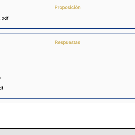
Proposición
.pdf
Respuestas
f
df