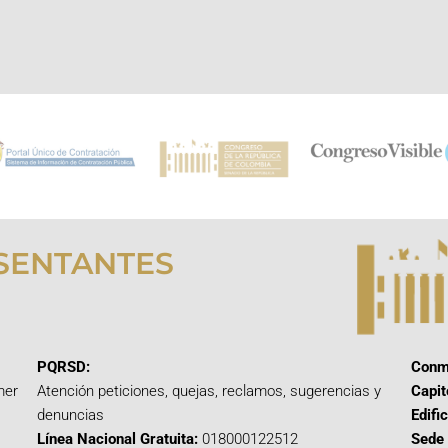
SENTANTES
PQRSD:
Conm
mer
Atención peticiones, quejas, reclamos, sugerencias y
Capit
denuncias
Edifi
Línea Nacional Gratuita:
018000122512
Sede 