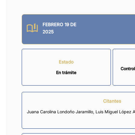
FEBRERO 19 DE
2025
Estado
Contro
En trámite
Citantes
Juana Carolina Londoño Jaramillo
,
Luis Miguel López A