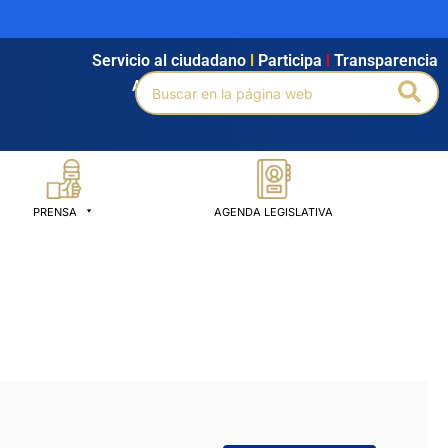
Servicio al ciudadano
l
Participa
l
Transparencia
Buscar
Bus
Agendamiento
l
Intranet
l
Búsqueda avanzada
por:
PRENSA
AGENDA LEGISLATIVA