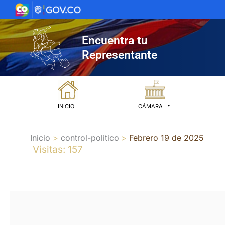
Ir
al
contenido
Encuentra tu
Representante
INICIO
CÁMARA
Inicio
control-politico
Febrero 19 de 2025
Visitas: 157