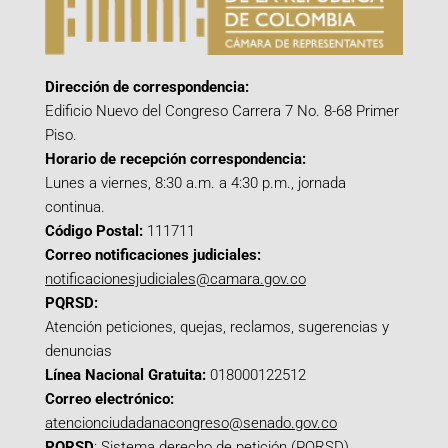
Dirección de correspondencia:
Edificio Nuevo del Congreso Carrera 7 No. 8-68 Primer
Piso.
Horario de recepción correspondencia:
Lunes a viernes, 8:30 a.m. a 4:30 p.m., jornada
continua.
Código Postal:
111711
Correo notificaciones judiciales:
notificacionesjudiciales@camara.gov.co
PQRSD:
Atención peticiones, quejas, reclamos, sugerencias y
denuncias
Línea Nacional Gratuita:
018000122512
Correo electrónico:
atencionciudadanacongreso@senado.gov.co
PQRSD
:
Sistema derecho de petición (PQRSD)