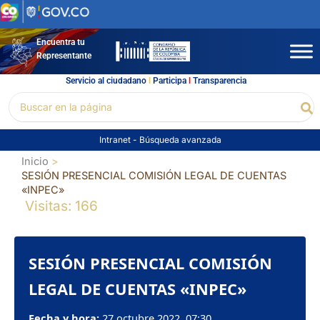
Ir
al
contenido
Encuentra tu
Representante
Servicio al ciudadano
l
Participa
l
Transparencia
Buscar
Bu
por:
Intranet
-
Búsqueda avanzada
Inicio
SESIÓN PRESENCIAL COMISIÓN LEGAL DE CUENTAS
«INPEC»
Visitas: 166
SESIÓN PRESENCIAL COMISIÓN
LEGAL DE CUENTAS «INPEC»
Fecha y hora:
27 octubre 2022, 07:30