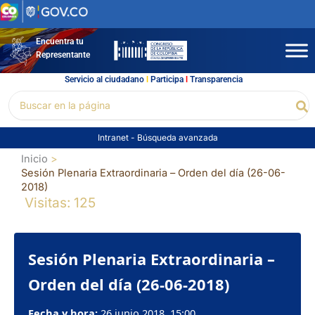
Ir
al
contenido
Encuentra tu
Representante
Servicio al ciudadano
l
Participa
l
Transparencia
Buscar
Bu
por:
Intranet
-
Búsqueda avanzada
Inicio
Sesión Plenaria Extraordinaria – Orden del día (26-06-
2018)
Visitas: 125
Sesión Plenaria Extraordinaria –
Orden del día (26-06-2018)
Fecha y hora:
26 junio 2018, 15:00