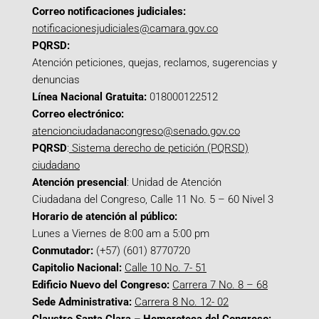
Correo notificaciones judiciales:
notificacionesjudiciales@camara.gov.co
PQRSD:
Atención peticiones, quejas, reclamos, sugerencias y
denuncias
Línea Nacional Gratuita:
018000122512
Correo electrónico:
atencionciudadanacongreso@senado.gov.co
PQRSD
:
Sistema derecho de petición (PQRSD)
ciudadano
Atención presencial
: Unidad de Atención
Ciudadana del Congreso, Calle 11 No. 5 – 60 Nivel 3
Horario de atención al público:
Lunes a Viernes de 8:00 am a 5:00 pm
Conmutador:
(+57) (601) 8770720
Capitolio Nacional:
Calle 10 No. 7- 51
Edificio Nuevo del Congreso:
Carrera 7 No. 8 – 68
Sede Administrativa:
Carrera 8 No. 12- 02