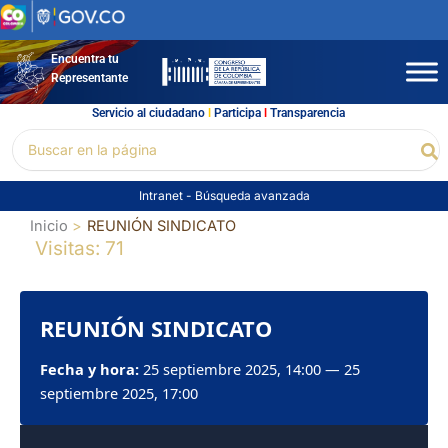
Ir
al
contenido
Encuentra tu
Representante
Servicio al ciudadano
l
Participa
l
Transparencia
Buscar
Bu
por:
Intranet
-
Búsqueda avanzada
Inicio
REUNIÓN SINDICATO
Visitas: 71
REUNIÓN SINDICATO
Fecha y hora:
25 septiembre 2025, 14:00 — 25
septiembre 2025, 17:00