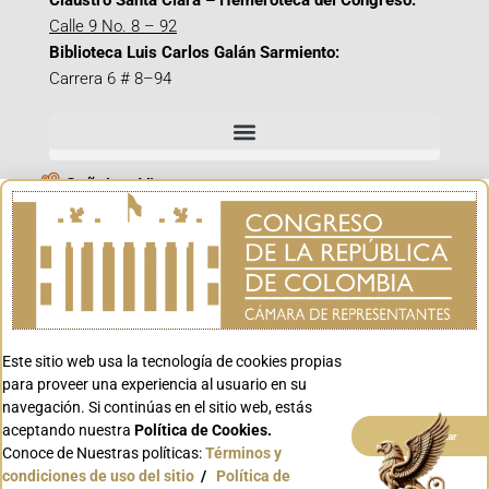
Claustro Santa Clara – Hemeroteca del Congreso:
Calle 9 No. 8 – 92
Biblioteca Luis Carlos Galán Sarmiento:
Carrera 6 # 8–94
Señal en Vivo
Facebook_@CamaraColombia
Instagram_@CamaraColombia
X_@CamaraColombia
Youtube_@CamaraColombia
Tiktok_@CamaraColombia
Este sitio web usa la tecnología de cookies propias
para proveer una experiencia al usuario en su
Youtube_@CanalCongreso
navegación. Si continúas en el sitio web, estás
aceptando nuestra
Política de Cookies.
Aceptar
Conoce de Nuestras políticas:
Términos y
condiciones de uso del sitio
/
Política de
Conoce GOV.CO